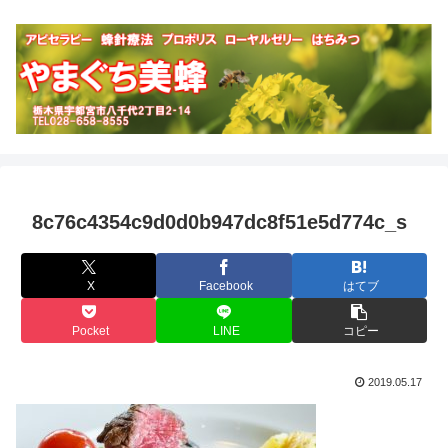
8c76c4354c9d0d0b947dc8f51e5d774c_s
X
Facebook
はてブ
Pocket
LINE
コピー
2019.05.17